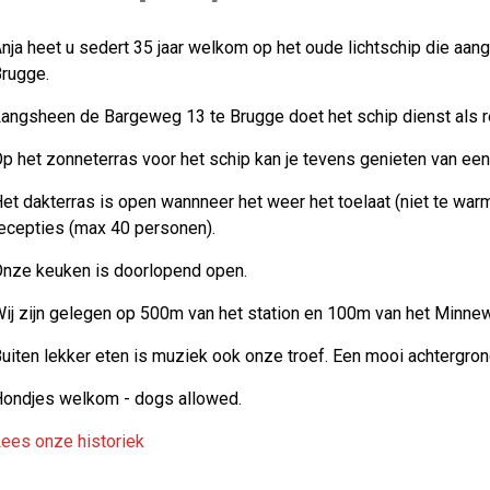
nja heet u sedert 35 jaar welkom op het oude lichtschip die aan
rugge.
angsheen de Bargeweg 13 te Brugge doet het schip dienst als re
p het zonneterras voor het schip kan je tevens genieten van een 
et dakterras is open wannneer het weer het toelaat (niet te warm, 
ecepties (max 40 personen).
nze keuken is doorlopend open.
ij zijn gelegen op 500m van het station en 100m van het Minnew
uiten lekker eten is muziek ook onze troef. Een mooi achtergron
ondjes welkom - dogs allowed.
ees onze historiek