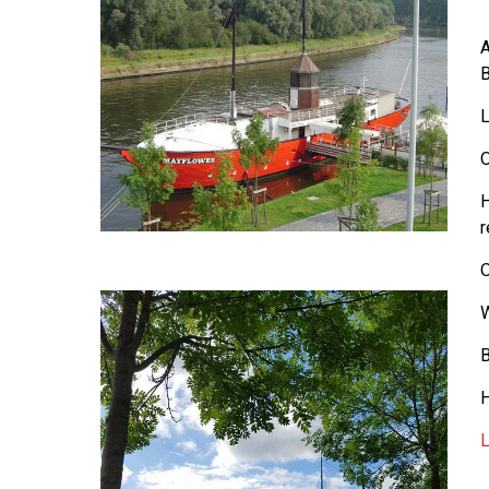
A
B
L
O
H
r
O
W
B
H
L