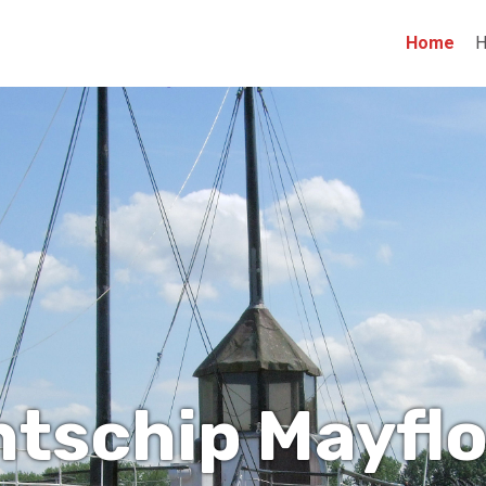
Home
H
htschip Mayfl